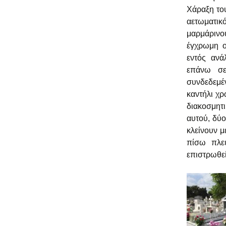
Δημόσι
Χάραξη του
αετωματικ
μαρμάρινο
έγχρωμη ο
εντός ανά
επάνω σε
συνδεδεμέ
καντήλι χρ
διακοσμητ
αυτού, δύ
κλείνουν μ
πίσω πλευ
επιστρωθεί