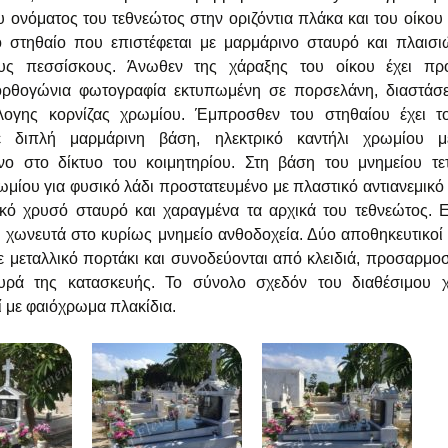
α κτίρια
Καλλιπάτειρας, Ιαλυσός
 ονόματος του τεθνεώτος στην οριζόντια πλάκα και του οίκου
Εγκαίνια Ιερού Ναού
Ρόδου
Κωδ. Λάερμα 
Κωδ. Μαριτσά
Κωδ. Αρχάγγε
ό στηθαίο που επιστέφεται με μαρμάρινο σταυρό και πλαισι
Καντήλια
Αγίου Λουκά, Μαριτσά
001
Ρόδου
υς πεσσίσκους. Άνωθεν της χάραξης του οίκου έχει πρ
Μνημείο στο εβραϊκό
Κωδ. Ρόδος Κ
Κωδ. Ιαλυσός 
Ηλεκτρικά καντήλια
κοιμητήριο Ρόδου
Κωδ. Καλυθιές
ρθογώνια φωτογραφία εκτυπωμένη σε πορσελάνη, διαστά
Ιερός Ναός Αγίου Σίλα,
λογης κορνίζας χρωμίου. Έμπροσθεν του στηθαίου έχει το
Σορωνή Ρόδου
Κωδ. Ρόδος Κ
Κωδ. Ρόδος Ε
Θυμιατήρια
Μνημείο
Κωδ. Ρόδος Ο
 διπλή μαρμάρινη βάση, ηλεκτρικό καντήλι χρωμίου μ
Ολοκαυτώματος,
νο στο δίκτυο του κοιμητηρίου. Στη βάση του μνημείου τ
Εγκαίνια Ιερού Ναού
πλατεία Εβραίων
Κωδ. Λαχανιά
Κωδ. Ρόδος E
Σταυροί
Αποστόλου Φιλίππου
μαρτύρων μεσαιωνικής
Κωδ. Ρόδος Ο
ωμίου για φυσικό λάδι προστατευμένο με πλαστικό αντιανεμικ
του Διακόνου, Λάρδος
πόλεως Ρόδου
Ρόδου
Κωδ. Ρόδος Κ
Κωδ. Λάρδος 
ικό χρυσό σταυρό και χαραγμένα τα αρχικά του τεθνεώτος. 
Ανθοδοχεία
Κωδ. Καλυθιές
ο χωνευτά στο κυρίως μνημείο ανθοδοχεία. Δύο αποθηκευτικοί
Μνημείο μακαριστού
Ιερός Ναός Αγίου
Μητροπολίτου πρώην
Κωδ. Αρνίθα Κ
Κωδ. Ρόδος E
ε μεταλλικό πορτάκι και συνοδεύονται από κλειδιά, προσαρμο
Κορνίζες
Νικολάου, Παραδείσι
Ρόδου κυρού
Κωδ. Ρόδος Ο
ρά της κατασκευής. Το σύνολο σχεδόν του διαθέσιμου 
Ρόδου
Σπυρίδωνα, Κρεμαστή
Ρόδου
Κωδ. Ρόδος Κ
Κωδ. Μαριτσά
 με φαιόχρωμα πλακίδια.
Πορτάκια
Κωδ. Ρόδος Ο
Ιερό Εξωκκλήσιο του
Αγίου Δημητρίου,
Ιαματικές Πηγές,
Κωδ. Ρόδος K
Κωδ. Ρόδος E
Κρίκοι ανασήκωσης
Αρχίπολη Ρόδου
Καλλιθέα Ρόδου
Κωδ. Ρόδος Ο
πλακών και Μάνταλα
Κωδ. Ρόδος Κ
Κωδ. Μαριτσά
Εγκαίνια Ιερού Ναού
Σχολή ΑΣΤΕΡ Ρόδου
Κωδ. Σορωνή 
Πολυεστερικά είδη
Παναγίας
«Μυρτιδιωτίσσης»,
Κωδ. Ρόδος Ca
Κωδ. Αφάντου