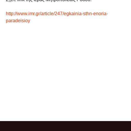
http://www.imr.gr/article/247/egkainia-sthn-enoria-
paradeisioy