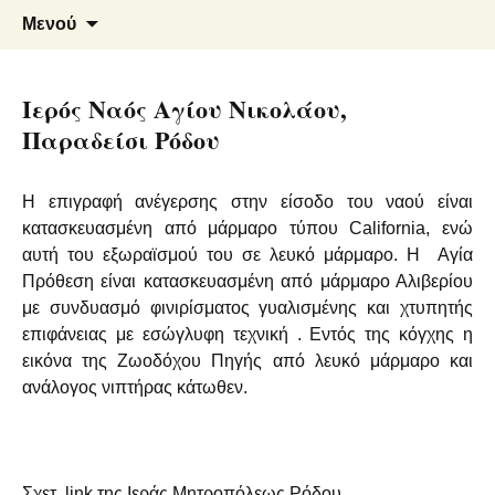
Μάρμαρα – Γρανίτες
Φλεβάρης Α. – Αρμενάκης Ε.
Μετάβαση
Αναζήτ
Μενού
σε
για:
Ο.Ε.
περιεχόμενο
Ιερός Ναός Αγίου Νικολάου,
Παραδείσι Ρόδου
Η επιγραφή ανέγερσης στην είσοδο του ναού είναι
κατασκευασμένη από μάρμαρο τύπου California, ενώ
αυτή του εξωραϊσμού του σε λευκό μάρμαρο. Η Αγία
Πρόθεση είναι κατασκευασμένη από μάρμαρο Αλιβερίου
με συνδυασμό φινιρίσματος γυαλισμένης και χτυπητής
επιφάνειας με εσώγλυφη τεχνική . Εντός της κόγχης η
εικόνα της Ζωοδόχου Πηγής από λευκό μάρμαρο και
ανάλογος νιπτήρας κάτωθεν.
Σχετ. link της Ιεράς Μητροπόλεως Ρόδου.