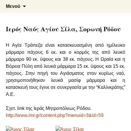
Μάρμαρα – Γρανίτες
Φλεβάρης Α. – Αρμενάκης Ε.
Μετάβαση
Αναζήτ
Μενού
σε
για:
Ο.Ε.
περιεχόμενο
Ιερός Ναός Αγίου Σίλα, Σορωνή Ρόδου
Η Αγία Τράπεζα είναι κατασκευασμένη από ημίλευκο
μάρμαρο πάχους 6 εκ. και ο κορμός της από λευκό
μάρμαρο 90 εκ. ύψους και 38 εκ. πάχους. Η Ωραία και η
Βόρεια Πύλη από λευκά μάρμαρα 15 εκ. ύψους και 15 εκ.
πάχους. Στην πηγή του Αγιάσματος στον κυρίως ναό,
χρησιμοποιήθηκαν λευκά μασίφ μάρμαρα και η
κατασκευή τους έγινε σε συνεργασία με την “Καλλικράτης”
Α.Ε.
Σχετ. link της Ιεράς Μητροπόλεως Ρόδου.
http://www.imr.gr/content.php?menuid=3&id=59