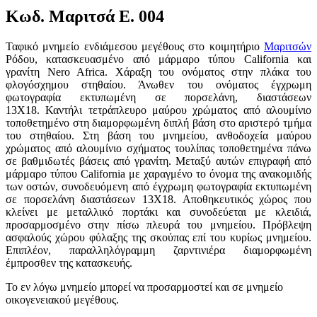
Κωδ. Μαριτσά Ε. 004
Ταφικό μνημείο ενδιάμεσου μεγέθους στο κοιμητήριο
Μαριτσών
Ρόδου, κατασκευασμένο από μάρμαρο τύπου California και
γρανίτη Nero Africa. Χάραξη του ονόματος στην πλάκα του
φλογόσχημου στηθαίου. Άνωθεν του ονόματος έγχρωμη
φωτογραφία εκτυπωμένη σε πορσελάνη, διαστάσεων
13Χ18. Καντήλι τετράπλευρο μαύρου χρώματος από αλουμίνιο
τοποθετημένο στη διαμορφωμένη διπλή βάση στο αριστερό τμήμα
του στηθαίου. Στη βάση του μνημείου, ανθοδοχεία μαύρου
χρώματος από αλουμίνιο σχήματος τουλίπας τοποθετημένα πάνω
σε βαθμιδωτές βάσεις από γρανίτη. Μεταξύ αυτών επιγραφή από
μάρμαρο τύπου California με χαραγμένο το όνομα της ανακομιδής
των οστών, συνοδευόμενη από έγχρωμη φωτογραφία εκτυπωμένη
σε πορσελάνη διαστάσεων 13Χ18. Αποθηκευτικός χώρος που
κλείνει με μεταλλικό πορτάκι και συνοδεύεται με κλειδιά,
προσαρμοσμένο στην πίσω πλευρά του μνημείου. Πρόβλεψη
ασφαλούς χώρου φύλαξης της σκούπας επί του κυρίως μνημείου.
Επιπλέον, παραλληλόγραμμη ζαρντινιέρα διαμορφωμένη
έμπροσθεν της κατασκευής.
Το εν λόγω μνημείο μπορεί να προσαρμοστεί και σε μνημείο
οικογενειακού μεγέθους.