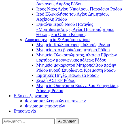
Διακόνου, Λάρδος Ρόδου
Ιερός Ναός Αγίου Νικολάου, Παραδείσι Ρόδου
Ιερό Εξωκκλήσιο του Αγίου Δημητρίου,
Αρχίπολη Ρόδου
Εγκαίνια Ιερού Ναού Παναγίας
«Μυρτιδιωτίσσης», Αγίας Πρωτομάρτυρος
Θέκλης και Οσίου Κόπριος
Διάφορα μνημεία & Δημόσια κτίρια
Μνημείο Καλλιπάτειρας, Ιαλυσός Ρόδου
Μνημείο στο εβραϊκό κοιμητήριο Ρόδου
Μνημείο Ολοκαυτώματος, πλατεία Εβραίων
μαρτύρων μεσαιωνικής πόλεως Ρόδου
Μνημείο μακαριστού Μητροπολίτου πρώην
Ρόδου κυρού Σπυρίδωνα, Κρεμαστή Ρόδου
Ιαματικές Πηγές, Καλλιθέα Ρόδου
Σχολή ΑΣΤΕΡ Ρόδου
Μνημείο Οικονόμου Ευάγγελου Ευαγγελίδη,
Λάρδος Ρόδου
Είδη επεξεργασίας
Φινίρισμα πλευρικών επιφανειών
Φινίρισμα επιφανειών
Επικοινωνία
Αναζήτηση
για: