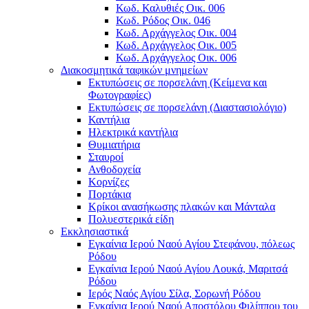
Κωδ. Καλυθιές Οικ. 006
Κωδ. Ρόδος Οικ. 046
Κωδ. Αρχάγγελος Οικ. 004
Κωδ. Αρχάγγελος Οικ. 005
Κωδ. Αρχάγγελος Οικ. 006
Διακοσμητικά ταφικών μνημείων
Εκτυπώσεις σε πορσελάνη (Κείμενα και
Φωτογραφίες)
Εκτυπώσεις σε πορσελάνη (Διαστασιολόγιο)
Καντήλια
Ηλεκτρικά καντήλια
Θυμιατήρια
Σταυροί
Ανθοδοχεία
Κορνίζες
Πορτάκια
Κρίκοι ανασήκωσης πλακών και Μάνταλα
Πολυεστερικά είδη
Εκκλησιαστικά
Εγκαίνια Ιερού Ναού Αγίου Στεφάνου, πόλεως
Ρόδου
Εγκαίνια Ιερού Ναού Αγίου Λουκά, Μαριτσά
Ρόδου
Ιερός Ναός Αγίου Σίλα, Σορωνή Ρόδου
Εγκαίνια Ιερού Ναού Αποστόλου Φιλίππου του