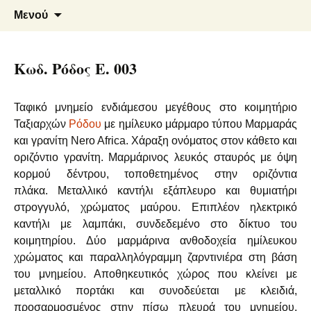
Μάρμαρα – Γρανίτες
Φλεβάρης Α. – Αρμενάκης Ε.
Μετάβαση
Αναζήτ
Μενού
σε
για:
Ο.Ε.
περιεχόμενο
Κωδ. Ρόδος E. 003
Ταφικό μνημείο ενδιάμεσου μεγέθους στο κοιμητήριο
Ταξιαρχών
Ρόδου
με ημίλευκο μάρμαρο τύπου Μαρμαράς
και γρανίτη Nero Africa. Χάραξη ονόματος στον κάθετο και
οριζόντιο γρανίτη. Μαρμάρινος λευκός σταυρός με όψη
κορμού δέντρου, τοποθετημένος στην οριζόντια
πλάκα. Μεταλλικό καντήλι εξάπλευρο και θυμιατήρι
στρογγυλό, χρώματος μαύρου. Επιπλέον ηλεκτρικό
καντήλι με λαμπάκι, συνδεδεμένο στο δίκτυο του
κοιμητηρίου. Δύο μαρμάρινα ανθοδοχεία ημίλευκου
χρώματος και παραλληλόγραμμη ζαρντινιέρα στη βάση
του μνημείου. Αποθηκευτικός χώρος που κλείνει με
μεταλλικό πορτάκι και συνοδεύεται με κλειδιά,
προσαρμοσμένος στην πίσω πλευρά του μνημείου.