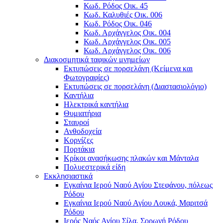
Κωδ. Ρόδος Οικ. 45
Κωδ. Καλυθιές Οικ. 006
Κωδ. Ρόδος Οικ. 046
Κωδ. Αρχάγγελος Οικ. 004
Κωδ. Αρχάγγελος Οικ. 005
Κωδ. Αρχάγγελος Οικ. 006
Διακοσμητικά ταφικών μνημείων
Εκτυπώσεις σε πορσελάνη (Κείμενα και
Φωτογραφίες)
Εκτυπώσεις σε πορσελάνη (Διαστασιολόγιο)
Καντήλια
Ηλεκτρικά καντήλια
Θυμιατήρια
Σταυροί
Ανθοδοχεία
Κορνίζες
Πορτάκια
Κρίκοι ανασήκωσης πλακών και Μάνταλα
Πολυεστερικά είδη
Εκκλησιαστικά
Εγκαίνια Ιερού Ναού Αγίου Στεφάνου, πόλεως
Ρόδου
Εγκαίνια Ιερού Ναού Αγίου Λουκά, Μαριτσά
Ρόδου
Ιερός Ναός Αγίου Σίλα, Σορωνή Ρόδου