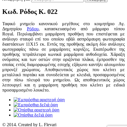
Κωδ. Ρόδος Κ. 022
Ταφικό μνημείο κανονικού μεγέθους στο κοιμητήριο Αγ.
Δημητρίου
Ρόδου
, κατασκευασμένο από μάρμαρο τύπου
Royal. Περιλαμβάνει μαρμάρινη προθήκη που επιστέφεται με
ανάλογο σταυρό επί του οποίου οβάλ ασπρόμαυρη φωτογραφία
διαστάσεων 11Χ15 εκ. Εντός της προθήκης ακόμη δύο ανάλογες
φωτογραφίες πάνω σε μαρμάρινες κορνίζες. Εκατέρωθεν της
προθήκης τετράπλευρα κωνικά μαρμάρινα ανθοδοχεία. Χάραξη
ονόματος και των οστών στην οριζόντια πλάκα, έμπροσθεν της
οποίας εντός διαμορφωμένης εσοχής εξάγωνο καντήλι αλουμινίου
μπρονζέ χρώματος. Αποθηκευτικός χώρος που κλείνει με
μεταλλικό πορτάκι και συνοδεύεται με κλειδιά, προσαρμοσμένος
στην πίσω πλευρά του μνημείου. Ως αποθηκευτικός χώρος
λειτουργεί και η μαρμάρινη προθήκη που κλείνει με ειδικά
προσαρμοσμένο λουκέτο.
© 2014. Created by L. Flevari