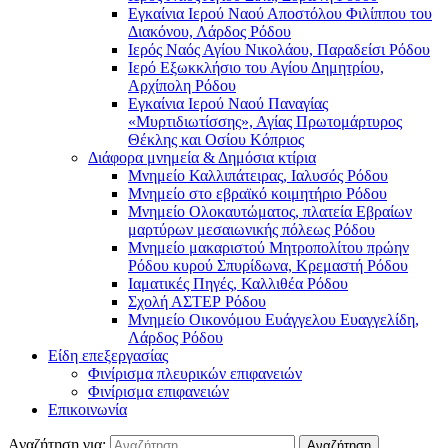
Εγκαίνια Ιερού Ναού Αποστόλου Φιλίππου του
Διακόνου, Λάρδος Ρόδου
Ιερός Ναός Αγίου Νικολάου, Παραδείσι Ρόδου
Ιερό Εξωκκλήσιο του Αγίου Δημητρίου,
Αρχίπολη Ρόδου
Εγκαίνια Ιερού Ναού Παναγίας
«Μυρτιδιωτίσσης», Αγίας Πρωτομάρτυρος
Θέκλης και Οσίου Κόπριος
Διάφορα μνημεία & Δημόσια κτίρια
Μνημείο Καλλιπάτειρας, Ιαλυσός Ρόδου
Μνημείο στο εβραϊκό κοιμητήριο Ρόδου
Μνημείο Ολοκαυτώματος, πλατεία Εβραίων
μαρτύρων μεσαιωνικής πόλεως Ρόδου
Μνημείο μακαριστού Μητροπολίτου πρώην
Ρόδου κυρού Σπυρίδωνα, Κρεμαστή Ρόδου
Ιαματικές Πηγές, Καλλιθέα Ρόδου
Σχολή ΑΣΤΕΡ Ρόδου
Μνημείο Οικονόμου Ευάγγελου Ευαγγελίδη,
Λάρδος Ρόδου
Είδη επεξεργασίας
Φινίρισμα πλευρικών επιφανειών
Φινίρισμα επιφανειών
Επικοινωνία
Αναζήτηση για: