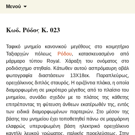
Μάρμαρα – Γρανίτες
Φλεβάρης Α. – Αρμενάκης Ε.
Μετάβαση
Αναζήτ
Μενού
σε
για:
Ο.Ε.
περιεχόμενο
Κωδ. Ρόδος Κ. 023
Ταφικό μνημείο κανονικού μεγέθους στο κοιμητήριο
Ταξιαρχών πόλεως
Ρόδου
, κατασκευασμένο από
μάρμαρο τύπου Royal. Χάραξη του ονόματος στο
ροδιόσχημο στηθαίο. Κάτωθεν αυτού ασπρόμαυρη οβάλ
φωτογραφία διαστάσεων 13Χ18εκ. Παραπλεύρως,
ορειχάλκινος διπλός σταυρός. Η οριζόντια πλάκα, η οποία
διαμορφωμένη σε μικρότερο μέγεθος από το πλαίσιο του
μνημείου, συνάδει σχεδόν με το πλάτος της κάθετης
επιτρέποντας τη φύτευση άνθεων εκατέρωθέν της, εντός
των ειδικά διαμορφωμένων παρτεριών. Στο μέσον της
βάσης του μνημείου έχει τοποθετηθεί πάνω σε μαρμάρινη
ελαφρώς υπερυψωμένη βάση ηλεκτρικό ορειχάλκινο
καντήλι λευκού χρώματος, ιταλικής προελεύσεως. Στην