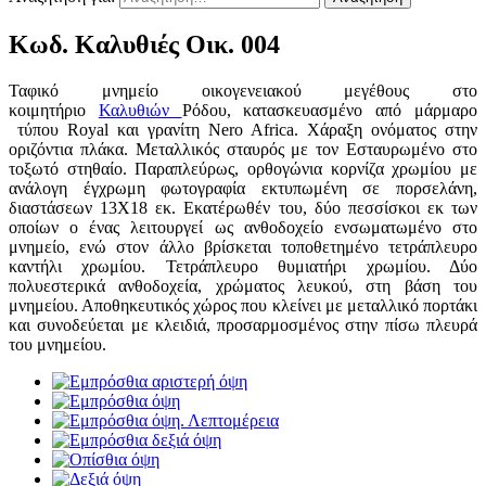
Κωδ. Καλυθιές Οικ. 004
Ταφικό μνημείο οικογενειακού μεγέθους στο
κοιμητήριο
Καλυθιών
Ρόδου, κατασκευασμένο από μάρμαρο
τύπου Royal και γρανίτη Nero Africa. Χάραξη ονόματος στην
οριζόντια πλάκα. Μεταλλικός σταυρός με τον Εσταυρωμένο στο
τοξωτό στηθαίο. Παραπλεύρως, ορθογώνια κορνίζα χρωμίου με
ανάλογη έγχρωμη φωτογραφία εκτυπωμένη σε πορσελάνη,
διαστάσεων 13Χ18 εκ. Εκατέρωθέν του, δύο πεσσίσκοι εκ των
οποίων ο ένας λειτουργεί ως ανθοδοχείο ενσωματωμένο στο
μνημείο, ενώ στον άλλο βρίσκεται τοποθετημένο τετράπλευρο
καντήλι χρωμίου. Τετράπλευρο θυμιατήρι χρωμίου. Δύο
πολυεστερικά ανθοδοχεία, χρώματος λευκού, στη βάση του
μνημείου. Αποθηκευτικός χώρος που κλείνει με μεταλλικό πορτάκι
και συνοδεύεται με κλειδιά, προσαρμοσμένος στην πίσω πλευρά
του μνημείου.