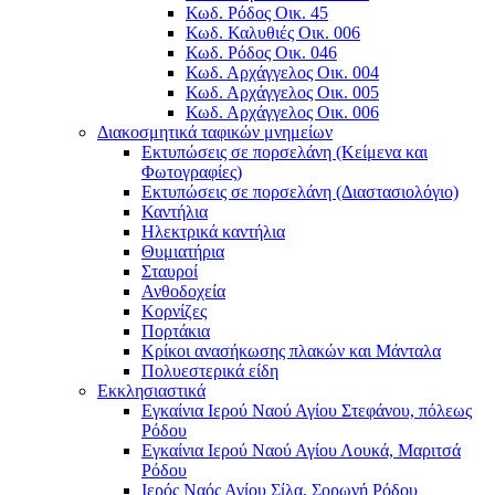
Κωδ. Ρόδος Οικ. 45
Κωδ. Καλυθιές Οικ. 006
Κωδ. Ρόδος Οικ. 046
Κωδ. Αρχάγγελος Οικ. 004
Κωδ. Αρχάγγελος Οικ. 005
Κωδ. Αρχάγγελος Οικ. 006
Διακοσμητικά ταφικών μνημείων
Εκτυπώσεις σε πορσελάνη (Κείμενα και
Φωτογραφίες)
Εκτυπώσεις σε πορσελάνη (Διαστασιολόγιο)
Καντήλια
Ηλεκτρικά καντήλια
Θυμιατήρια
Σταυροί
Ανθοδοχεία
Κορνίζες
Πορτάκια
Κρίκοι ανασήκωσης πλακών και Μάνταλα
Πολυεστερικά είδη
Εκκλησιαστικά
Εγκαίνια Ιερού Ναού Αγίου Στεφάνου, πόλεως
Ρόδου
Εγκαίνια Ιερού Ναού Αγίου Λουκά, Μαριτσά
Ρόδου
Ιερός Ναός Αγίου Σίλα, Σορωνή Ρόδου