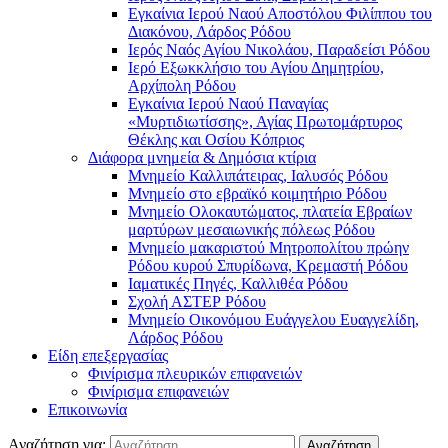
Εγκαίνια Ιερού Ναού Αποστόλου Φιλίππου του
Διακόνου, Λάρδος Ρόδου
Ιερός Ναός Αγίου Νικολάου, Παραδείσι Ρόδου
Ιερό Εξωκκλήσιο του Αγίου Δημητρίου,
Αρχίπολη Ρόδου
Εγκαίνια Ιερού Ναού Παναγίας
«Μυρτιδιωτίσσης», Αγίας Πρωτομάρτυρος
Θέκλης και Οσίου Κόπριος
Διάφορα μνημεία & Δημόσια κτίρια
Μνημείο Καλλιπάτειρας, Ιαλυσός Ρόδου
Μνημείο στο εβραϊκό κοιμητήριο Ρόδου
Μνημείο Ολοκαυτώματος, πλατεία Εβραίων
μαρτύρων μεσαιωνικής πόλεως Ρόδου
Μνημείο μακαριστού Μητροπολίτου πρώην
Ρόδου κυρού Σπυρίδωνα, Κρεμαστή Ρόδου
Ιαματικές Πηγές, Καλλιθέα Ρόδου
Σχολή ΑΣΤΕΡ Ρόδου
Μνημείο Οικονόμου Ευάγγελου Ευαγγελίδη,
Λάρδος Ρόδου
Είδη επεξεργασίας
Φινίρισμα πλευρικών επιφανειών
Φινίρισμα επιφανειών
Επικοινωνία
Αναζήτηση για: