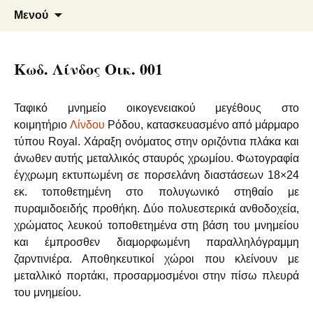
Μάρμαρα – Γρανίτες
Φλεβάρης Α. – Αρμενάκης Ε.
Μετάβαση
Αναζήτ
Μενού
σε
για:
Ο.Ε.
περιεχόμενο
Κωδ. Λίνδος Οικ. 001
Ταφικό μνημείο οικογενειακού μεγέθους στο
κοιμητήριο
Λίνδου
Ρόδου, κατασκευασμένο από μάρμαρο
τύπου Royal. Χάραξη ονόματος στην οριζόντια πλάκα και
άνωθεν αυτής μεταλλικός σταυρός χρωμίου. Φωτογραφία
έγχρωμη εκτυπωμένη σε πορσελάνη διαστάσεων 18×24
εκ. τοποθετημένη στο πολυγωνικό στηθαίο με
πυραμιδοειδής προθήκη. Δύο πολυεστερικά ανθοδοχεία,
χρώματος λευκού τοποθετημένα στη βάση του μνημείου
και έμπροσθεν διαμορφωμένη παραλληλόγραμμη
ζαρντινιέρα. Αποθηκευτικοί χώροι που κλείνουν με
μεταλλικό πορτάκι, προσαρμοσμένοι στην πίσω πλευρά
του μνημείου.