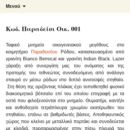
Μάρμαρα – Γρανίτες
Φλεβάρης Α. – Αρμενάκης Ε.
Μετάβαση
Αναζήτ
Μενού
σε
για:
Ο.Ε.
περιεχόμενο
Κωδ. Παραδείσι Οικ. 001
Ταφικό μνημείο οικογενειακού μεγέθους στο
κοιμητήριο
Παραδεισίου
Ρόδου, κατασκευασμένο από
γρανίτη Bianco Berrocal και γρανίτη Indian Black. Lazer
χάραξη από συνεργάτη μας του ονόματος και της
προτομής του τεθνεώτος συνοδευόμενη από ανάλογο
σταυρό εν μέσω ρόδων στο διπλό ανισοϋψές στηθαίο.
Στη θέση της οριζόντιας πλάκας έχει τοποθετηθεί φυσικό
διακοσμητικό βότσαλο επί του οποίου επιγραφή με τα
οστά που φιλοξενούνται στο μνημείο. Θυμιατήρι, καντήλι
και ανθοδοχείο τετράπλευρα χρωμίου εκατέρωθεν του
στηθαίου, επάνω σε βαθμιδωτές βάσεις. Αποθηκευτικός
χώρος που κλείνει με μεταλλικό πορτάκι και συνοδεύεται
με κλειδιά, προσαρμοσμένος στην πίσω πλευρά του