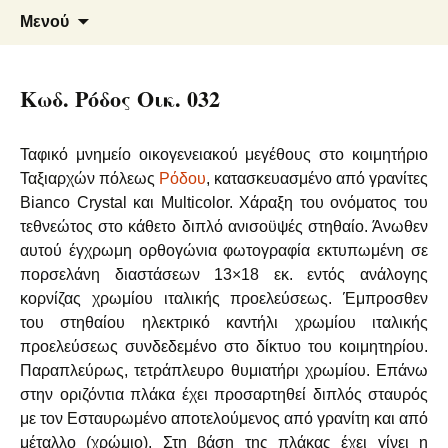
Μάρμαρα – Γρανίτες
Φλεβάρης Α. – Αρμενάκης Ε.
Μετάβαση
Αναζήτ
Μενού
σε
για:
Ο.Ε.
περιεχόμενο
Κωδ. Ρόδος Οικ. 032
Ταφικό μνημείο οικογενειακού μεγέθους στο κοιμητήριο
Ταξιαρχών πόλεως
Ρόδου
, κατασκευασμένο από γρανίτες
Bianco Crystal και Multicolor. Χάραξη του ονόματος του
τεθνεώτος στο κάθετο διπλό ανισοϋψές στηθαίο. Άνωθεν
αυτού έγχρωμη ορθογώνια φωτογραφία εκτυπωμένη σε
πορσελάνη διαστάσεων 13×18 εκ. εντός ανάλογης
κορνίζας χρωμίου ιταλικής προελεύσεως. Έμπροσθεν
του στηθαίου ηλεκτρικό καντήλι χρωμίου ιταλικής
προελεύσεως συνδεδεμένο στο δίκτυο του κοιμητηρίου.
Παραπλεύρως, τετράπλευρο θυμιατήρι χρωμίου. Επάνω
στην οριζόντια πλάκα έχει προσαρτηθεί διπλός σταυρός
με τον Εσταυρωμένο αποτελούμενος από γρανίτη και από
μέταλλο (χρώμιο). Στη βάση της πλάκας έχει γίνει η